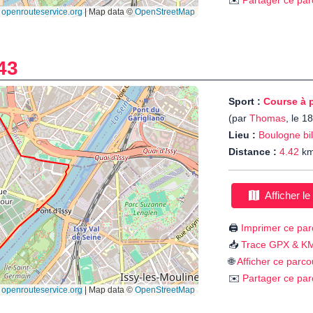
✉️
Partager ce par
43
Sport :
Course à 
(par
Thomas
, le 1
Lieu :
Boulogne bi
Distance :
4.42
k
Afficher le
🖨️
Imprimer ce par
📥
Trace GPX & K
🌐
Afficher ce parco
✉️
Partager ce par