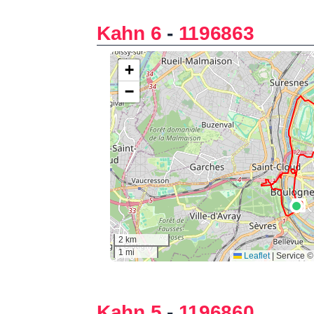
Kahn 6
-
1196863
Kahn 5
-
1196860