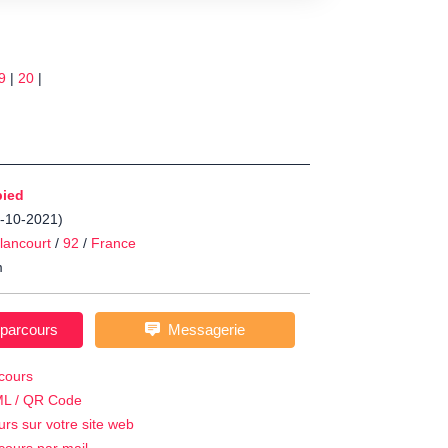
9
|
20
|
pied
8-10-2021)
llancourt
/
92
/
France
m
 parcours
Messagerie
cours
ML / QR Code
urs sur votre site web