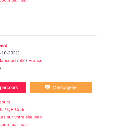
cours par mail
pied
8-10-2021)
llancourt
/
92
/
France
m
 parcours
Messagerie
cours
ML / QR Code
urs sur votre site web
cours par mail