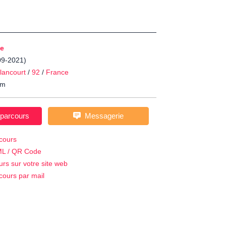
e
-09-2021)
lancourt
/
92
/
France
m
 parcours
Messagerie
cours
ML / QR Code
urs sur votre site web
cours par mail