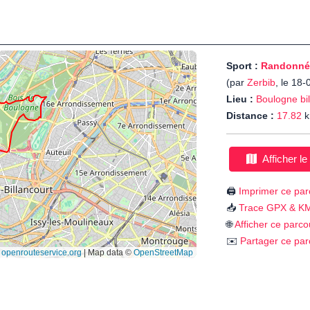
Sport :
Randonné
(par
Zerbib
, le 18
Lieu :
Boulogne bil
Distance :
17.82
k
Afficher le
🖨️
Imprimer ce par
📥
Trace GPX & K
🌐
Afficher ce parco
✉️
Partager ce par