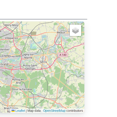
Leaflet
|
Map data :
OpenStreetMap
contributors