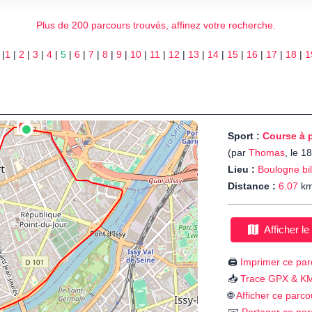
Plus de 200 parcours trouvés, affinez votre recherche.
 |
1
|
2
|
3
|
4
|
5
|
6
|
7
|
8
|
9
|
10
|
11
|
12
|
13
|
14
|
15
|
16
|
17
|
18
|
1
Sport :
Course à 
(par
Thomas
, le 1
Lieu :
Boulogne bi
Distance :
6.07
k
Afficher le
🖨️
Imprimer ce par
📥
Trace GPX & K
🌐
Afficher ce parco