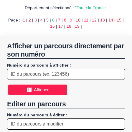
Département sélectionné :
"Toute la France"
Page : |
1
|
2
|
3
|
4
|
5
|
6
|
7
|
8
|
9
|
10
|
11
|
12
|
13
|
14
|
15
|
16
|
17
|
18
|
19
|
Afficher un parcours directement par
son numéro
Numéro du parcours à afficher :
Afficher
Editer un parcours
Numéro du parcours à éditer :