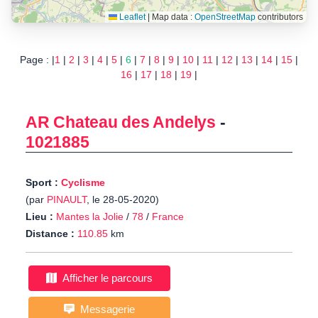
Leaflet
|
Map data :
OpenStreetMap
contributors
Page : |
1
|
2
|
3
|
4
|
5
|
6
|
7
|
8
|
9
|
10
|
11
|
12
|
13
|
14
|
15
|
16
|
17
|
18
|
19
|
AR Chateau des Andelys
-
1021885
Sport :
Cyclisme
(par
PINAULT
, le 28-05-2020)
Lieu :
Mantes la Jolie
/
78
/
France
Distance :
110.85
km
Afficher le parcours
Messagerie