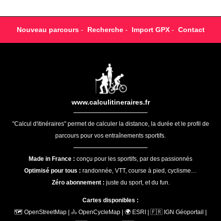
Nouveau parcours
-
Recherche
-
Import GPX
-
Contact
www.calculitineraires.fr
"Calcul d'itinéraires" permet de calculer la distance, la durée et le profil de
parcours pour vos entraînements sportifs.
Made in France :
conçu pour les sportifs, par des passionnés
Optimisé pour tous :
randonnée, VTT, course à pied, cyclisme…
Zéro abonnement :
juste du sport, et du fun.
Cartes disponibles :
🗺️ OpenStreetMap | 🚴 OpenCycleMap | 🌍 ESRI | 🇫🇷 IGN Géoportail |