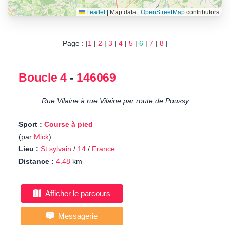
Leaflet
|
Map data :
OpenStreetMap
contributors
Page : |
1
|
2
|
3
|
4
|
5
|
6
|
7
|
8
|
Boucle 4
-
146069
Rue Vilaine à rue Vilaine par route de Poussy
Sport :
Course à pied
(par
Mick
)
Lieu :
St sylvain
/
14
/
France
Distance :
4.48
km
Afficher le parcours
Messagerie