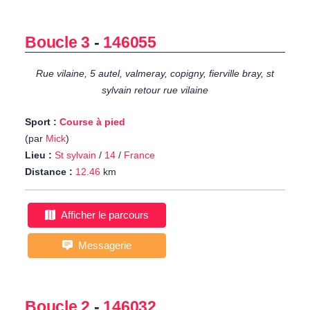
Boucle 3
-
146055
Rue vilaine, 5 autel, valmeray, copigny, fierville bray, st
sylvain retour rue vilaine
Sport :
Course à pied
(par
Mick
)
Lieu :
St sylvain
/
14
/
France
Distance :
12.46
km
Afficher le parcours
Messagerie
Boucle 2
-
146032