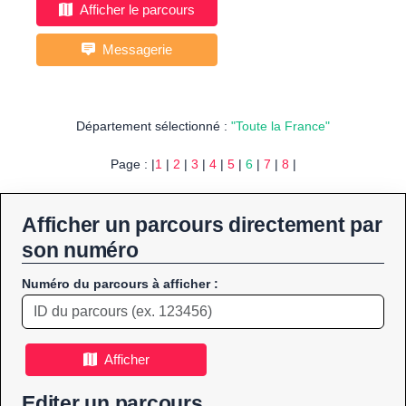
Afficher le parcours
Messagerie
Département sélectionné :
"Toute la France"
Page : |
1
|
2
|
3
|
4
|
5
|
6
|
7
|
8
|
Afficher un parcours directement par
son numéro
Numéro du parcours à afficher :
Afficher
Editer un parcours