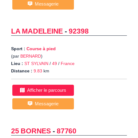
Messagerie
LA MADELEINE
-
92398
Sport :
Course à pied
(par
BERNARD
)
Lieu :
ST SYLVAIN
/
49
/
France
Distance :
9.83
km
Afficher le parcours
Messagerie
25 BORNES
-
87760