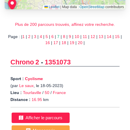
Leaflet
|
Map data :
OpenStreetMap
contributors
Plus de 200 parcours trouvés, affinez votre recherche.
Page : |
1
|
2
|
3
|
4
|
5
|
6
|
7
|
8
|
9
|
10
|
11
|
12
|
13
|
14
|
15
|
16
|
17
|
18
|
19
|
20
|
Chrono 2
-
1351073
Sport :
Cyclisme
(par
Le saux
, le 18-05-2023)
Lieu :
Tourlaville
/
50
/
France
Distance :
16.95
km
Afficher le parcours