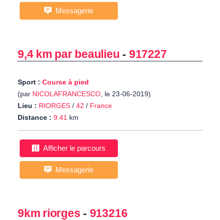
Messagerie
9,4 km par beaulieu
-
917227
Sport :
Course à pied
(par
NICOLAFRANCESCO
, le 23-06-2019)
Lieu :
RIORGES
/
42
/
France
Distance :
9.41
km
Afficher le parcours
Messagerie
9km riorges
-
913216