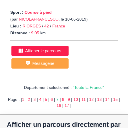
Sport :
Course à pied
(par
NICOLAFRANCESCO
, le 10-06-2019)
Lieu :
RIORGES
/
42
/
France
Distance :
9.05
km
Afficher le parcours
Messagerie
Département sélectionné :
"Toute la France"
Page : |
1
|
2
|
3
|
4
|
5
|
6
|
7
|
8
|
9
|
10
|
11
|
12
|
13
|
14
|
15
|
16
|
17
|
Afficher un parcours directement par