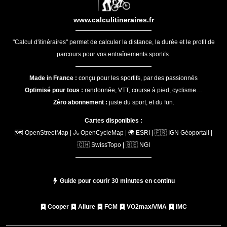
www.calculitineraires.fr
"Calcul d'itinéraires" permet de calculer la distance, la durée et le profil de
parcours pour vos entraînements sportifs.
Made in France :
conçu pour les sportifs, par des passionnés
Optimisé pour tous :
randonnée, VTT, course à pied, cyclisme…
Zéro abonnement :
juste du sport, et du fun.
Cartes disponibles :
🗺️ OpenStreetMap | 🚴 OpenCycleMap | 🌍 ESRI | 🇫🇷 IGN Géoportail |
🇨🇭 SwissTopo | 🇧🇪 NGI
Guide pour courir 30 minutes en continu
Cooper
Allure
FCM
VO2max/VMA
IMC