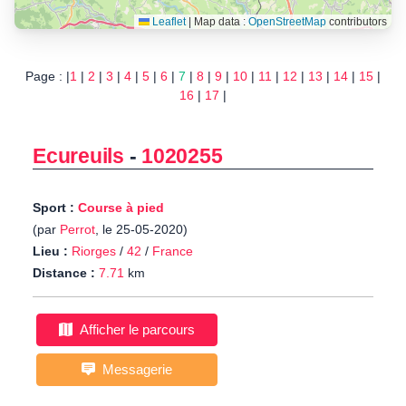
Leaflet
|
Map data :
OpenStreetMap
contributors
Page : |
1
|
2
|
3
|
4
|
5
|
6
|
7
|
8
|
9
|
10
|
11
|
12
|
13
|
14
|
15
|
16
|
17
|
Ecureuils
-
1020255
Sport :
Course à pied
(par
Perrot
, le 25-05-2020)
Lieu :
Riorges
/
42
/
France
Distance :
7.71
km
Afficher le parcours
Messagerie