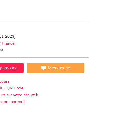
-01-2023)
/
France
m
 parcours
Messagerie
cours
ML / QR Code
urs sur votre site web
cours par mail