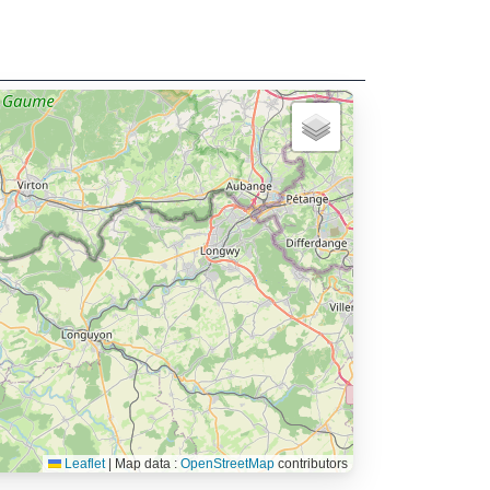
Leaflet
|
Map data :
OpenStreetMap
contributors