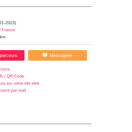
-01-2023)
/
France
km
 parcours
Messagerie
cours
ML / QR Code
urs sur votre site web
cours par mail