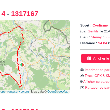
 4
-
1317167
Sport :
Cyclisme
(par
Gentils
, le 21
Lieu :
Stenay
/
55
Distance :
94.84
k
Afficher le
🖨️
Imprimer ce par
📥
Trace GPX & K
🌐
Afficher ce parco
✉️
Partager ce par