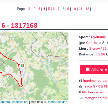
Page : |
1
|
2
|
3
|
4
|
5
|
6
|
7
|
8
|
9
|
10
|
11
|
12
|
 6
-
1317168
Sport :
Cyclisme
(par
Gentils
, le 21
Lieu :
Stenay
/
55
Distance :
69.86
k
Afficher le
🖨️
Imprimer ce par
📥
Trace GPX & K
🌐
Afficher ce parco
✉️
Partager ce par