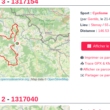
 3
-
1317154
Sport :
Cyclisme
(par
Gentils
, le 21
Lieu :
Stenay
/
55
Distance :
146.53
Afficher le
🖨️
Imprimer ce par
📥
Trace GPX & K
🌐
Afficher ce parco
✉️
Partager ce par
 2
-
1317040