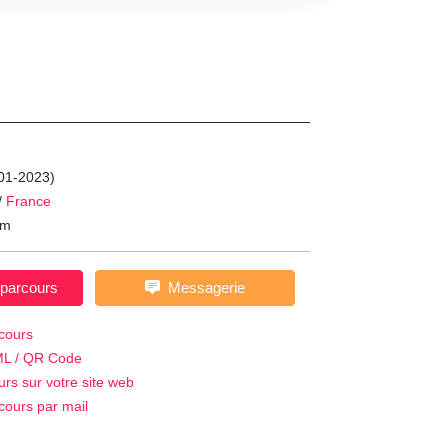
-01-2023)
/
France
m
 parcours
Messagerie
cours
ML / QR Code
urs sur votre site web
cours par mail