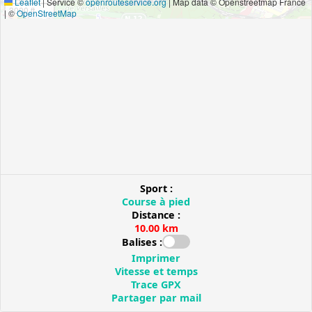
Leaflet
|
Service ©
openrouteservice.org
| Map data © Openstreetmap France
3000 ft
| ©
OpenStreetMap
Sport :
Course à pied
Distance :
10.00 km
Balises :
Imprimer
Vitesse et temps
Trace GPX
Partager par mail