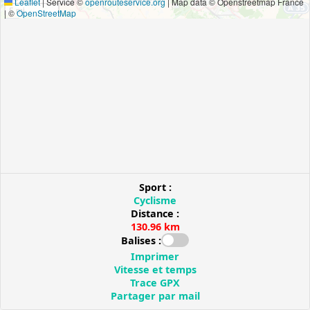
Leaflet
|
Service ©
openrouteservice.org
| Map data © Openstreetmap France
5 mi
| ©
OpenStreetMap
Sport :
Cyclisme
Distance :
130.96 km
Balises :
Imprimer
Vitesse et temps
Trace GPX
Partager par mail