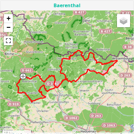
Baerenthal
+
−
10 km