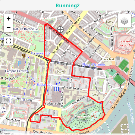
Running2
+
−
300 m