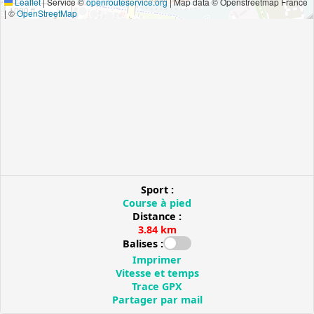
Leaflet
|
Service ©
openrouteservice.org
| Map data © Openstreetmap France
1000 ft
| ©
OpenStreetMap
Sport :
Course à pied
Distance :
3.84 km
Balises :
Imprimer
Vitesse et temps
Trace GPX
Partager par mail