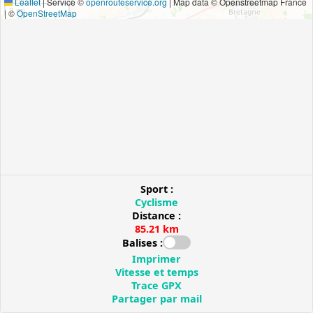
Leaflet
|
Service ©
openrouteservice.org
| Map data © Openstreetmap France
3 mi
| ©
OpenStreetMap
Sport :
Cyclisme
Distance :
85.21 km
Balises :
Imprimer
Vitesse et temps
Trace GPX
Partager par mail