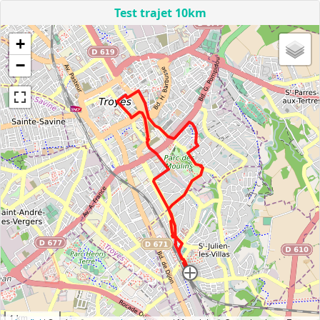
Test trajet 10km
+
−
1 km