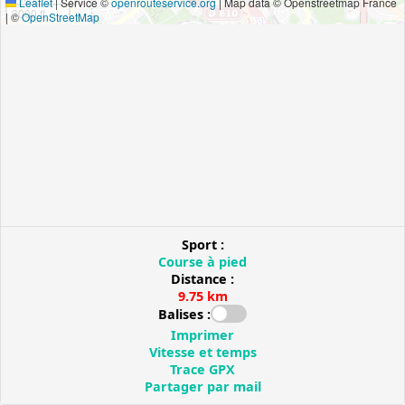
Leaflet
|
Service ©
openrouteservice.org
| Map data © Openstreetmap France
3000 ft
| ©
OpenStreetMap
Sport :
Course à pied
Distance :
9.75 km
Balises :
Imprimer
Vitesse et temps
Trace GPX
Partager par mail