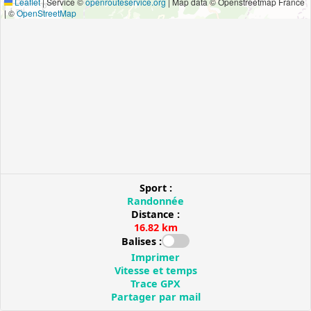
Leaflet
|
Service ©
openrouteservice.org
| Map data © Openstreetmap France
1 mi
| ©
OpenStreetMap
Sport :
Randonnée
Distance :
16.82 km
Balises :
Imprimer
Vitesse et temps
Trace GPX
Partager par mail