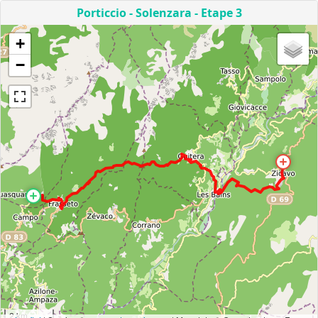
Porticcio - Solenzara - Etape 3
+
−
2 km