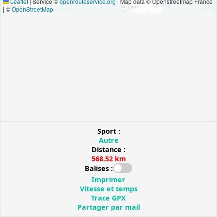
Leaflet
|
Service ©
openrouteservice.org
| Map data © Openstreetmap France
100 mi
| ©
OpenStreetMap
Sport :
Autre
Distance :
568.52 km
Balises :
Imprimer
Vitesse et temps
Trace GPX
Partager par mail