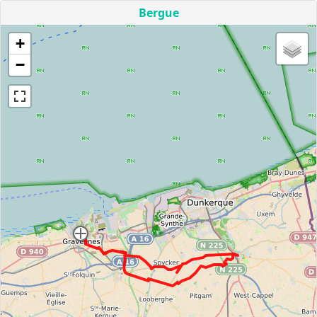
Bergue
+
−