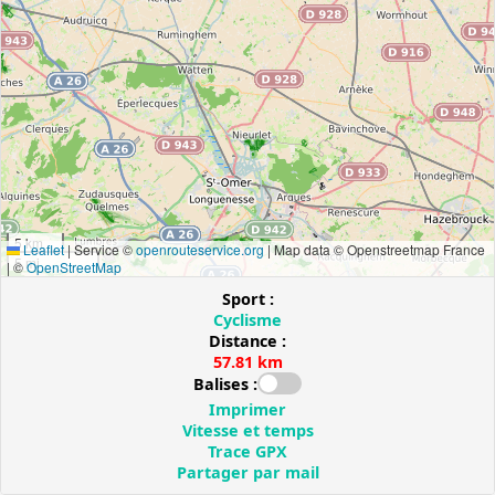
5 km
Leaflet
|
Service ©
openrouteservice.org
| Map data © Openstreetmap France
5 mi
| ©
OpenStreetMap
Sport :
Cyclisme
Distance :
57.81 km
Balises :
Imprimer
Vitesse et temps
Trace GPX
Partager par mail