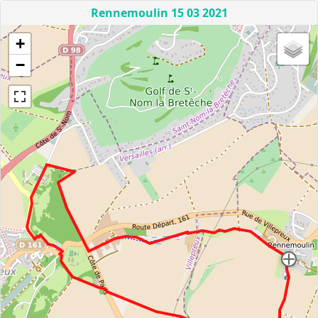
Rennemoulin 15 03 2021
+
−