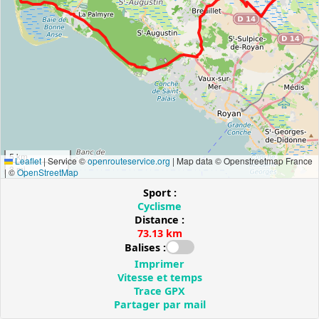
5 km
Leaflet
|
Service ©
openrouteservice.org
| Map data © Openstreetmap France
3 mi
| ©
OpenStreetMap
Sport :
Cyclisme
Distance :
73.13 km
Balises :
Imprimer
Vitesse et temps
Trace GPX
Partager par mail