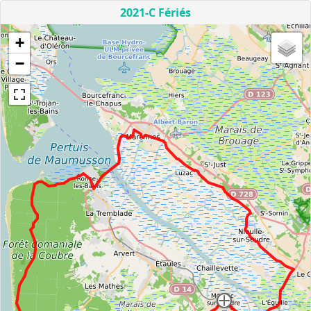
2021-C Fériés
+
−