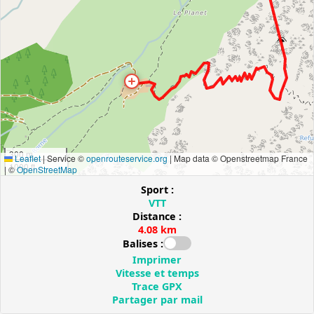
300 m
Leaflet
|
Service ©
openrouteservice.org
| Map data © Openstreetmap France
1000 ft
| ©
OpenStreetMap
Sport :
VTT
Distance :
4.08 km
Balises :
Imprimer
Vitesse et temps
Trace GPX
Partager par mail