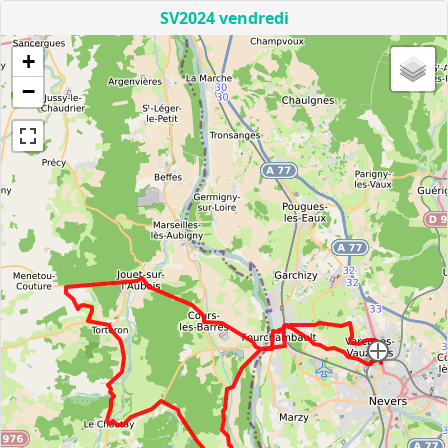
SV2024 vendredi
+
−