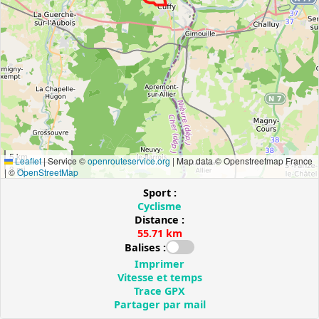
5 km
Leaflet
|
Service ©
openrouteservice.org
| Map data © Openstreetmap France
3 mi
| ©
OpenStreetMap
Sport :
Cyclisme
Distance :
55.71 km
Balises :
Imprimer
Vitesse et temps
Trace GPX
Partager par mail