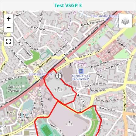
Test VSGP 3
+
−