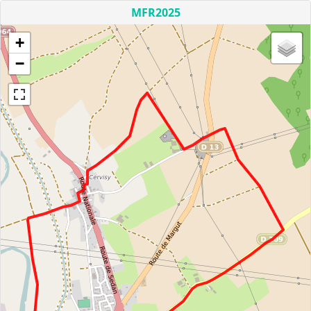
MFR2025
+
−