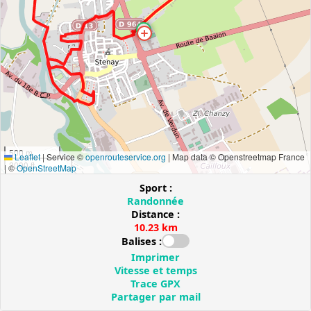
500 m
Leaflet
|
Service ©
openrouteservice.org
| Map data © Openstreetmap France
2000 ft
| ©
OpenStreetMap
Sport :
Randonnée
Distance :
10.23 km
Balises :
Imprimer
Vitesse et temps
Trace GPX
Partager par mail