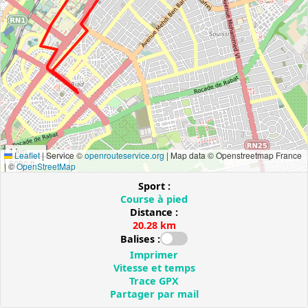
1 km
Leaflet
|
Service ©
openrouteservice.org
| Map data © Openstreetmap France
5000 ft
| ©
OpenStreetMap
Sport :
Course à pied
Distance :
20.28 km
Balises :
Imprimer
Vitesse et temps
Trace GPX
Partager par mail