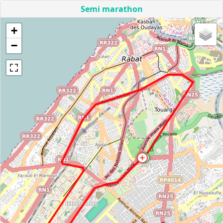
Semi marathon
+
−