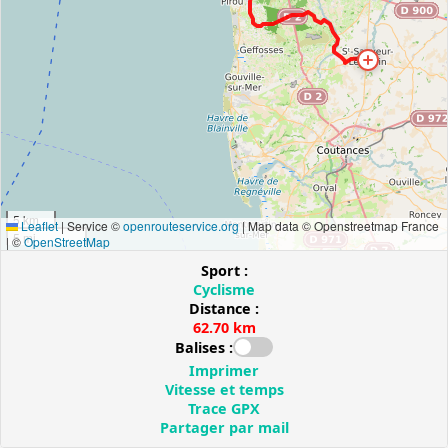
5 km
Leaflet
|
Service ©
openrouteservice.org
| Map data © Openstreetmap France
5 mi
| ©
OpenStreetMap
Sport :
Cyclisme
Distance :
62.70 km
Balises :
Imprimer
Vitesse et temps
Trace GPX
Partager par mail