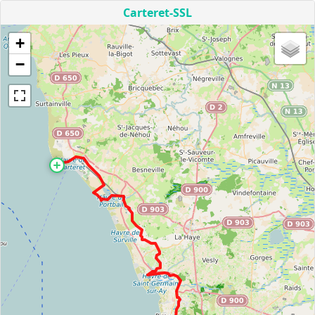
Carteret-SSL
+
−