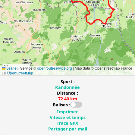
5 km
Leaflet
|
Service ©
openrouteservice.org
| Map data © Openstreetmap France
3 mi
| ©
OpenStreetMap
Sport :
Randonnée
Distance :
72.40 km
Balises :
Imprimer
Vitesse et temps
Trace GPX
Partager par mail