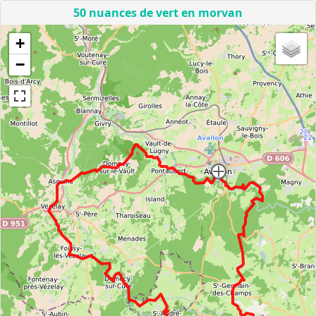
50 nuances de vert en morvan
+
−