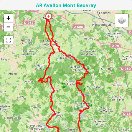
AR Avallon Mont Beuvray
+
−