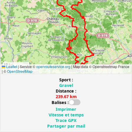
10 km
Leaflet
|
Service ©
openrouteservice.org
| Map data © Openstreetmap France
5 mi
| ©
OpenStreetMap
Sport :
Gravel
Distance :
239.67 km
Balises :
Imprimer
Vitesse et temps
Trace GPX
Partager par mail