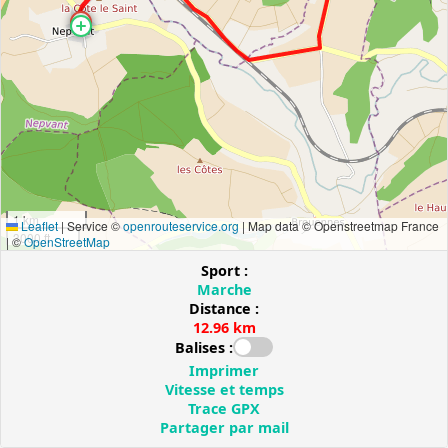
1 km
Leaflet
|
Service ©
openrouteservice.org
| Map data © Openstreetmap France
3000 ft
| ©
OpenStreetMap
Sport :
Marche
Distance :
12.96 km
Balises :
Imprimer
Vitesse et temps
Trace GPX
Partager par mail