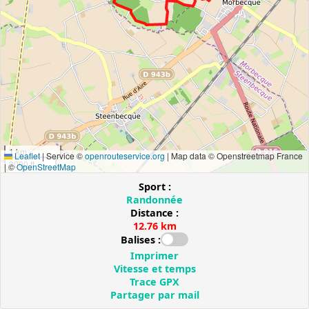
1 km
Leaflet
|
Service ©
openrouteservice.org
| Map data © Openstreetmap France
3000 ft
| ©
OpenStreetMap
Sport :
Randonnée
Distance :
12.76 km
Balises :
Imprimer
Vitesse et temps
Trace GPX
Partager par mail