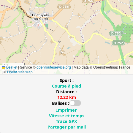
1 km
Leaflet
|
Service ©
openrouteservice.org
| Map data © Openstreetmap France
3000 ft
| ©
OpenStreetMap
Sport :
Course à pied
Distance :
12.22 km
Balises :
Imprimer
Vitesse et temps
Trace GPX
Partager par mail