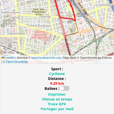
500 m
Leaflet
|
Service ©
openrouteservice.org
| Map data © Openstreetmap France
2000 ft
| ©
OpenStreetMap
Sport :
Cyclisme
Distance :
9.29 km
Balises :
Imprimer
Vitesse et temps
Trace GPX
Partager par mail