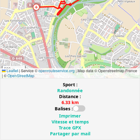
500 m
Leaflet
|
Service ©
openrouteservice.org
| Map data © Openstreetmap France
2000 ft
| ©
OpenStreetMap
Sport :
Randonnée
Distance :
6.33 km
Balises :
Imprimer
Vitesse et temps
Trace GPX
Partager par mail