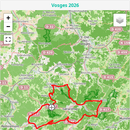
Vosges 2026
+
−