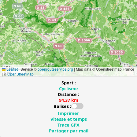
10 km
Leaflet
|
Service ©
openrouteservice.org
| Map data © Openstreetmap France
5 mi
| ©
OpenStreetMap
Sport :
Cyclisme
Distance :
94.37 km
Balises :
Imprimer
Vitesse et temps
Trace GPX
Partager par mail