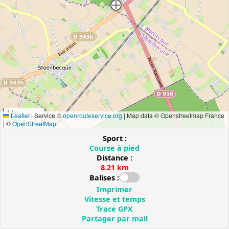
1 km
Leaflet
|
Service ©
openrouteservice.org
| Map data © Openstreetmap France
3000 ft
| ©
OpenStreetMap
Sport :
Course à pied
Distance :
8.21 km
Balises :
Imprimer
Vitesse et temps
Trace GPX
Partager par mail