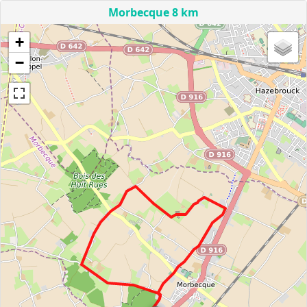
Morbecque 8 km
+
−