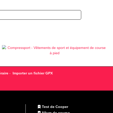
raire
-
Importer un fichier GPX
Test de Cooper
Allure de course