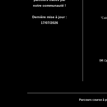
notre communauté !
Dernière mise à jour :
"Calc
17/07/2026
🗺️ O
Parcours course à p