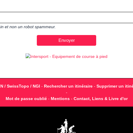
main et non un robot spammeur.
GN / SwissTopo / NGI
-
Rechercher un itinéraire
-
Supprimer un itiné
-
Mot de passe oublié
-
Mentions
-
Contact, Liens & Livre d'or