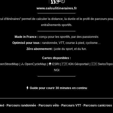
www.calculitineraires.fr
ul d'itinéraires" permet de calculer la distance, la durée et le profil de parcours po
entraînements sportifs.
Made in France :
conçu pour les sportifs, par des passionnés
Optimisé pour tous :
randonnée, VTT, course à pied, cyclisme…
Zéro abonnement :
juste du sport, et du fun.
Cartes disponibles :
penStreetMap | 🚴 OpenCycleMap | 🌍 ESRI | 🇫🇷 IGN Géoportail | 🇨🇭 SwissTopo 
NGI
Guide pour courir 30 minutes en continu
ied
-
Parcours randonnée
-
Parcours vélo
-
Parcours VTT
-
Parcours canicross