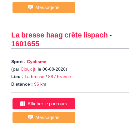
Messagerie
La bresse haag crête lispach
-
1601655
Sport :
Cyclisme
(par
Cloux jf
, le 06-08-2026)
Lieu :
La bresse
/
88
/
France
Distance :
96
km
Afficher le parcours
Messagerie