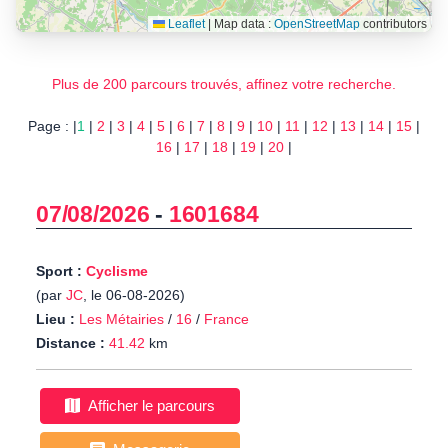
Leaflet
|
Map data :
OpenStreetMap
contributors
Plus de 200 parcours trouvés, affinez votre recherche.
Page : |
1
|
2
|
3
|
4
|
5
|
6
|
7
|
8
|
9
|
10
|
11
|
12
|
13
|
14
|
15
|
16
|
17
|
18
|
19
|
20
|
07/08/2026
-
1601684
Sport :
Cyclisme
(par
JC
, le 06-08-2026)
Lieu :
Les Métairies
/
16
/
France
Distance :
41.42
km
Afficher le parcours