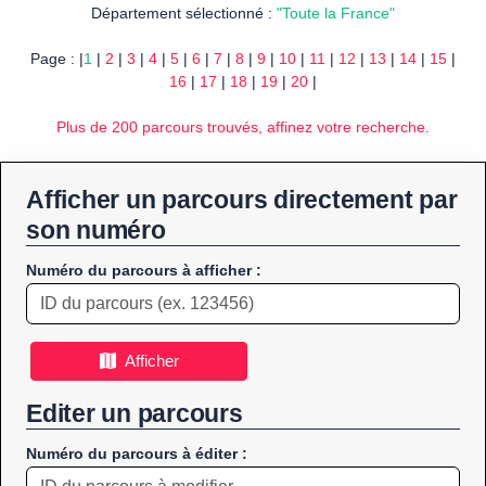
Département sélectionné :
"Toute la France"
Page : |
1
|
2
|
3
|
4
|
5
|
6
|
7
|
8
|
9
|
10
|
11
|
12
|
13
|
14
|
15
|
16
|
17
|
18
|
19
|
20
|
Plus de 200 parcours trouvés, affinez votre recherche.
Afficher un parcours directement par
son numéro
Numéro du parcours à afficher :
Afficher
Editer un parcours
Numéro du parcours à éditer :