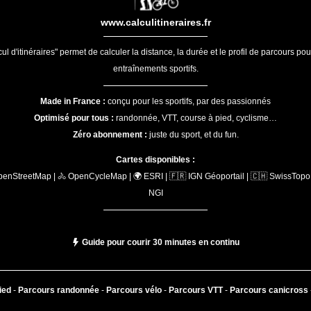
www.calculitineraires.fr
ul d'itinéraires" permet de calculer la distance, la durée et le profil de parcours po
entraînements sportifs.
Made in France :
conçu pour les sportifs, par des passionnés
Optimisé pour tous :
randonnée, VTT, course à pied, cyclisme…
Zéro abonnement :
juste du sport, et du fun.
Cartes disponibles :
penStreetMap | 🚴 OpenCycleMap | 🌍 ESRI | 🇫🇷 IGN Géoportail | 🇨🇭 SwissTopo 
NGI
Guide pour courir 30 minutes en continu
ied
-
Parcours randonnée
-
Parcours vélo
-
Parcours VTT
-
Parcours canicross