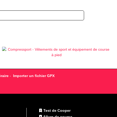
raire
-
Importer un fichier GPX
Test de Cooper
Allure de course