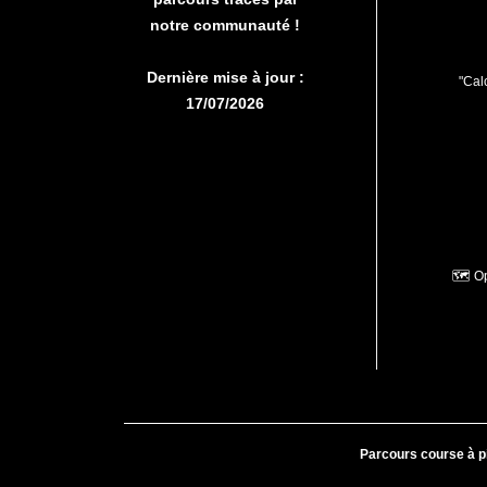
notre communauté !
Dernière mise à jour :
"Calc
17/07/2026
🗺️ O
Parcours course à p