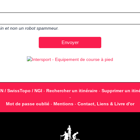
main et non un robot spammeur.
GN / SwissTopo / NGI
-
Rechercher un itinéraire
-
Supprimer un itiné
-
Mot de passe oublié
-
Mentions
-
Contact, Liens & Livre d'or