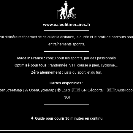
www.calculitineraires.fr
ul d'itinéraires" permet de calculer la distance, la durée et le profil de parcours po
entraînements sportifs.
Made in France :
conçu pour les sportifs, par des passionnés
Optimisé pour tous :
randonnée, VTT, course à pied, cyclisme…
Zéro abonnement :
juste du sport, et du fun.
Cartes disponibles :
penStreetMap | 🚴 OpenCycleMap | 🌍 ESRI | 🇫🇷 IGN Géoportail | 🇨🇭 SwissTopo 
NGI
Guide pour courir 30 minutes en continu