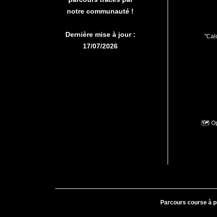
notre communauté !
Dernière mise à jour :
"Calc
17/07/2026
🗺️ O
Parcours course à p