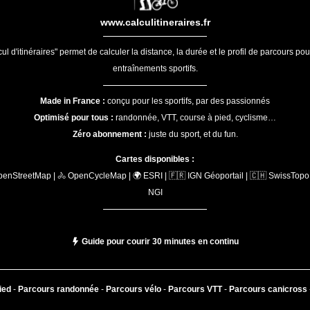
www.calculitineraires.fr
ul d'itinéraires" permet de calculer la distance, la durée et le profil de parcours po
entraînements sportifs.
Made in France :
conçu pour les sportifs, par des passionnés
Optimisé pour tous :
randonnée, VTT, course à pied, cyclisme…
Zéro abonnement :
juste du sport, et du fun.
Cartes disponibles :
penStreetMap | 🚴 OpenCycleMap | 🌍 ESRI | 🇫🇷 IGN Géoportail | 🇨🇭 SwissTopo 
NGI
Guide pour courir 30 minutes en continu
ied
-
Parcours randonnée
-
Parcours vélo
-
Parcours VTT
-
Parcours canicross