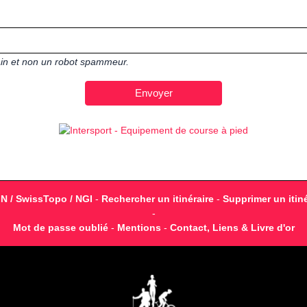
main et non un robot spammeur.
GN / SwissTopo / NGI
-
Rechercher un itinéraire
-
Supprimer un itiné
-
Mot de passe oublié
-
Mentions
-
Contact, Liens & Livre d'or