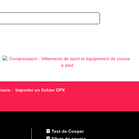
raire
-
Importer un fichier GPX
Test de Cooper
Allure de course