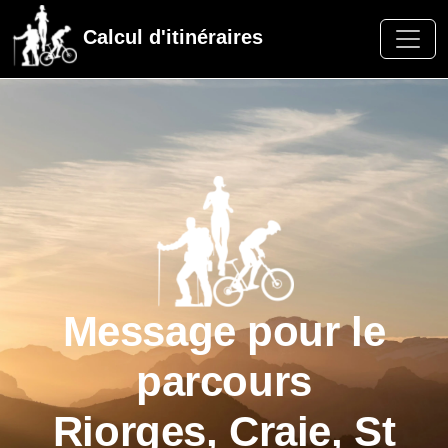
Calcul d'itinéraires
Message pour le
parcours
Riorges, Craie, St