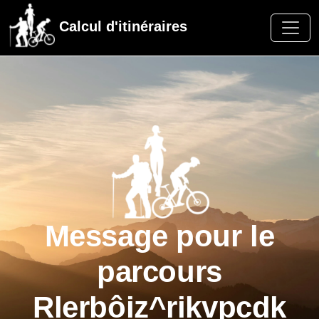
Calcul d'itinéraires
Message pour le
parcours
Rlerbôiz^rikvpcdk