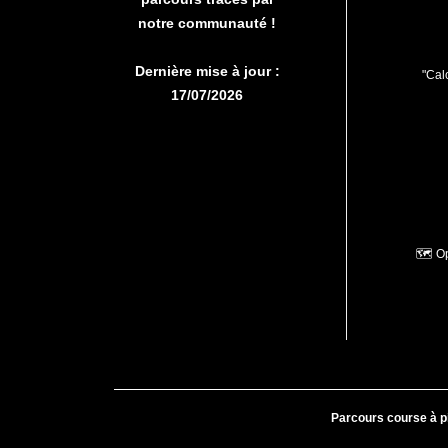
notre communauté !
Dernière mise à jour :
"Calc
17/07/2026
🗺️ O
Parcours course à p