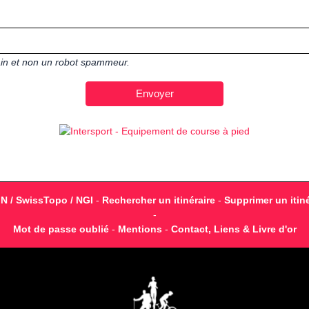
main et non un robot spammeur.
GN / SwissTopo / NGI
-
Rechercher un itinéraire
-
Supprimer un itiné
-
Mot de passe oublié
-
Mentions
-
Contact, Liens & Livre d'or