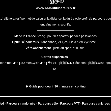
www.calculitineraires.fr
ul d'itinéraires" permet de calculer la distance, la durée et le profil de parcours po
entraînements sportifs.
Made in France :
conçu pour les sportifs, par des passionnés
Optimisé pour tous :
randonnée, VTT, course à pied, cyclisme…
Zéro abonnement :
juste du sport, et du fun.
Cartes disponibles :
penStreetMap | 🚴 OpenCycleMap | 🌍 ESRI | 🇫🇷 IGN Géoportail | 🇨🇭 SwissTopo 
NGI
Guide pour courir 30 minutes en continu
ied
-
Parcours randonnée
-
Parcours vélo
-
Parcours VTT
-
Parcours canicross