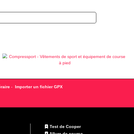
raire
-
Importer un fichier GPX
Test de Cooper
Allure de course