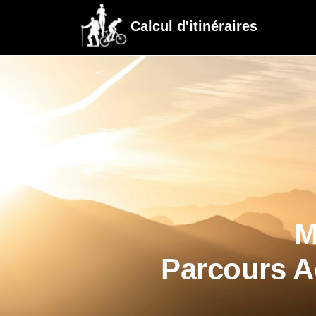
Calcul d'itinéraires
M
Parcours A