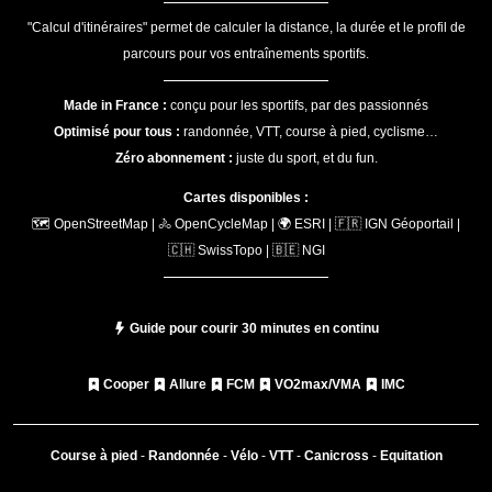
"Calcul d'itinéraires" permet de calculer la distance, la durée et le profil de
parcours pour vos entraînements sportifs.
Made in France :
conçu pour les sportifs, par des passionnés
Optimisé pour tous :
randonnée, VTT, course à pied, cyclisme…
Zéro abonnement :
juste du sport, et du fun.
Cartes disponibles :
🗺️ OpenStreetMap | 🚴 OpenCycleMap | 🌍 ESRI | 🇫🇷 IGN Géoportail |
🇨🇭 SwissTopo | 🇧🇪 NGI
Guide pour courir 30 minutes en continu
Cooper
Allure
FCM
VO2max/VMA
IMC
Course à pied
-
Randonnée
-
Vélo
-
VTT
-
Canicross
-
Equitation