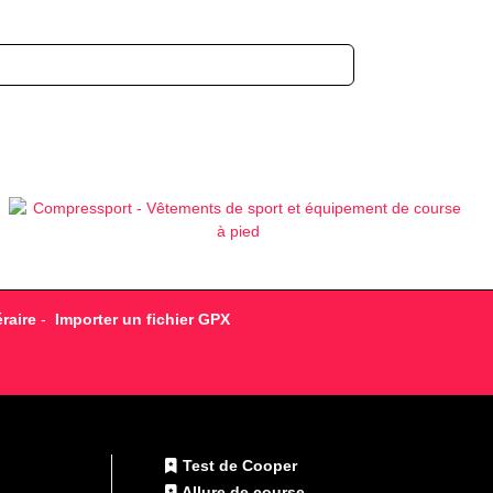
raire
-
Importer un fichier GPX
Test de Cooper
Allure de course