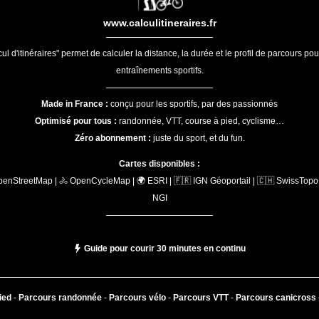
www.calculitineraires.fr
ul d'itinéraires" permet de calculer la distance, la durée et le profil de parcours po
entraînements sportifs.
Made in France :
conçu pour les sportifs, par des passionnés
Optimisé pour tous :
randonnée, VTT, course à pied, cyclisme…
Zéro abonnement :
juste du sport, et du fun.
Cartes disponibles :
penStreetMap | 🚴 OpenCycleMap | 🌍 ESRI | 🇫🇷 IGN Géoportail | 🇨🇭 SwissTopo 
NGI
Guide pour courir 30 minutes en continu
ied
-
Parcours randonnée
-
Parcours vélo
-
Parcours VTT
-
Parcours canicross