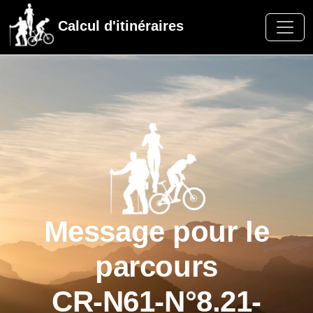
Calcul d'itinéraires
Message pour le
parcours
CR-N61-N°8.21-