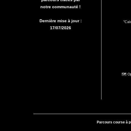
notre communauté !
Dernière mise à jour :
"Calc
17/07/2026
🗺️ O
Parcours course à p