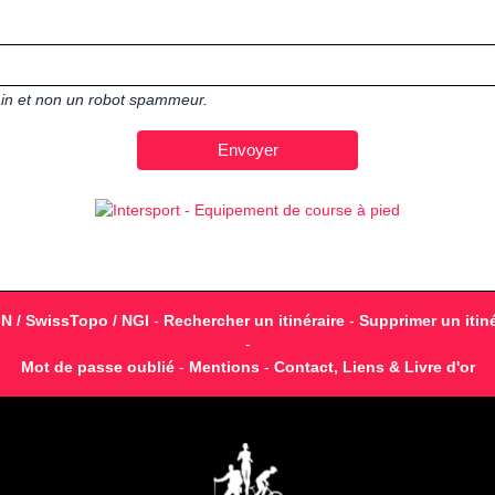
main et non un robot spammeur.
GN / SwissTopo / NGI
-
Rechercher un itinéraire
-
Supprimer un itiné
-
Mot de passe oublié
-
Mentions
-
Contact, Liens & Livre d'or