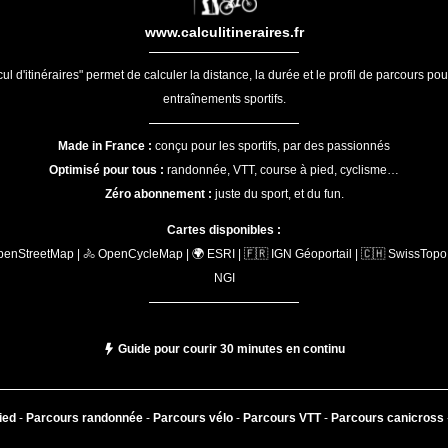
www.calculitineraires.fr
ul d'itinéraires" permet de calculer la distance, la durée et le profil de parcours po
entraînements sportifs.
Made in France :
conçu pour les sportifs, par des passionnés
Optimisé pour tous :
randonnée, VTT, course à pied, cyclisme…
Zéro abonnement :
juste du sport, et du fun.
Cartes disponibles :
penStreetMap | 🚴 OpenCycleMap | 🌍 ESRI | 🇫🇷 IGN Géoportail | 🇨🇭 SwissTopo 
NGI
Guide pour courir 30 minutes en continu
ied
-
Parcours randonnée
-
Parcours vélo
-
Parcours VTT
-
Parcours canicross