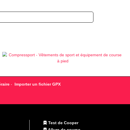
raire
-
Importer un fichier GPX
Test de Cooper
Allure de course