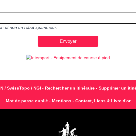
main et non un robot spammeur.
GN / SwissTopo / NGI
-
Rechercher un itinéraire
-
Supprimer un itiné
-
Mot de passe oublié
-
Mentions
-
Contact, Liens & Livre d'or