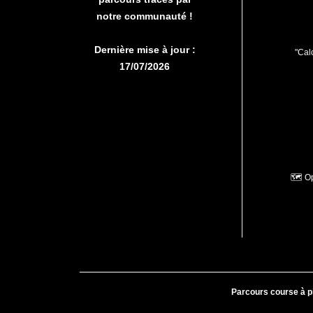
notre communauté !
Dernière mise à jour :
"Calc
17/07/2026
🗺️ O
Parcours course à p