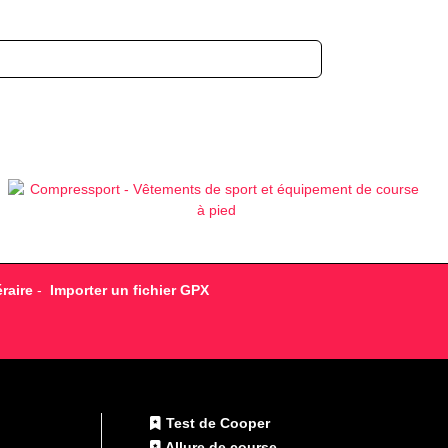
raire
-
Importer un fichier GPX
Test de Cooper
Allure de course