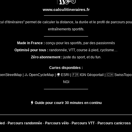
www.calculitineraires.fr
ul d'itinéraires" permet de calculer la distance, la durée et le profil de parcours po
entraînements sportifs.
Made in France :
conçu pour les sportifs, par des passionnés
Optimisé pour tous :
randonnée, VTT, course à pied, cyclisme…
Zéro abonnement :
juste du sport, et du fun.
Cartes disponibles :
penStreetMap | 🚴 OpenCycleMap | 🌍 ESRI | 🇫🇷 IGN Géoportail | 🇨🇭 SwissTopo 
NGI
Guide pour courir 30 minutes en continu
ied
-
Parcours randonnée
-
Parcours vélo
-
Parcours VTT
-
Parcours canicross