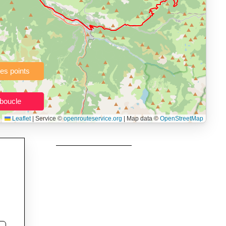
à pied, vélo, VTT, randonnée, roller, équitation) directement dans
topographie), de la vitesse et du temps estimé, profil d’élévation
e calories dépensées, de VO₂max/VMA et d’IMC.
urs itinéraires, et utilisateurs de GPS souhaitant charger leurs
née, roller et équitation.
Leaflet
|
Service ©
openrouteservice.org
| Map data ©
OpenStreetMap