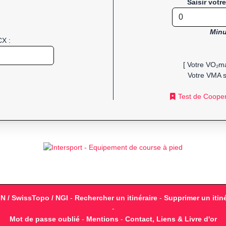
Saisir votr
Minu
CX :
[ Votre VO₂ma
Votre VMA s
Test de Coope
GN / SwissTopo / NGI
-
Rechercher un itinéraire
-
Supprimer un itiné
-
Mot de passe oublié
-
Mentions
-
Contact, Liens & Livre d'or