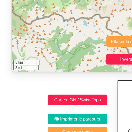
"Calcul d'itinéraires"
est un outil gratuit et sans inscription p
Fonctionnalités principales :
tracé interactif point par point
avec options de lissage, export en trace GPX
Public cible :
strong> sportifs de loisir et compétiteurs prépar
Sports et activités dis
5 km
3 mi
Imprimer le parcours