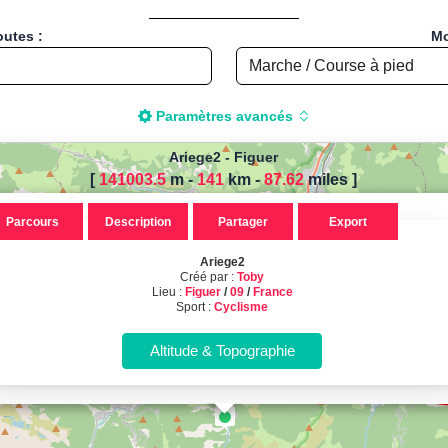
outes :
Mo
Paramètres avancés
Ariege2
-
Figuer
[
141003.5
m -
141
km
-
87.62
miles
]
r calculer la distance de votre
Parcours
Description
Partager
Export
 pied, Vélo, Cyclisme, VTT, Roll
Ariege2
 : Ariege2, créé par Toby, localisé
Créé par :
Toby
Lieu :
Figuer
/
09
/
France
Sport :
Cyclisme
Sport : Cyclisme - Distance : 141.00 Km
Calcul d'itinéraires
Calculez la distance et le dénivelé de vos parcours sportifs !
(Course à pied, Vélo, Randonnée, Roller...)