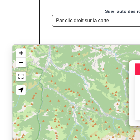
Suivi auto des r
+
−
Chargement de la carte pou
Jogging, Course à
Affichage du parcours