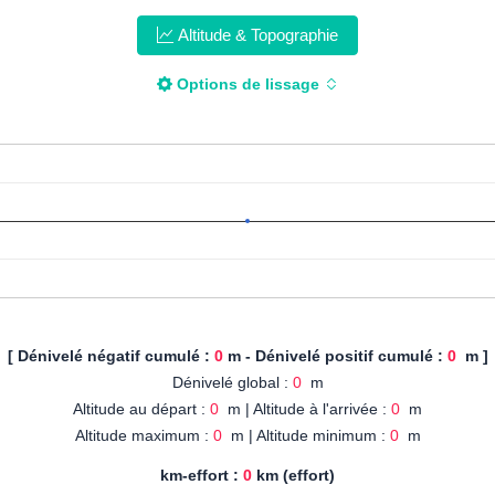
Altitude & Topographie
Options de lissage
[ Dénivelé négatif cumulé :
0
m - Dénivelé positif cumulé :
0
m ]
Dénivelé global :
0
m
Altitude au départ :
0
m | Altitude à l'arrivée :
0
m
Altitude maximum :
0
m | Altitude minimum :
0
m
km-effort :
0
km (effort)