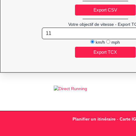
Votre objectif de vitesse - Export T
km/h
mph
Planifier un itinéraire
-
Carte I