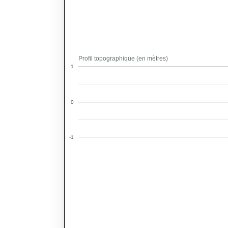
Profil topographique (en mètres)
1
0
-1