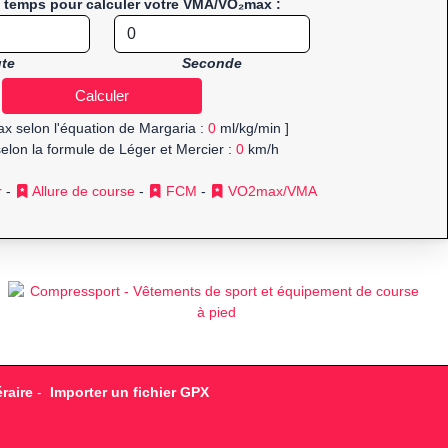
e temps pour calculer votre VMA/VO₂max :
te
Seconde
x selon l'équation de Margaria :
0
ml/kg/min ]
elon la formule de Léger et Mercier :
0
km/h
r
-
Allure de course
-
FCM
-
VO2max/VMA
raire
-
Importer un fichier GPX