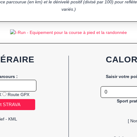
ce parcourue (en km) et le dénivelé positif (divisé par 100) pour refléter
variés.)
NÉRAIRE
CALOR
arcours :
Saisir votre po
X
Route GPX
Sport pra
ief - KML
[ No