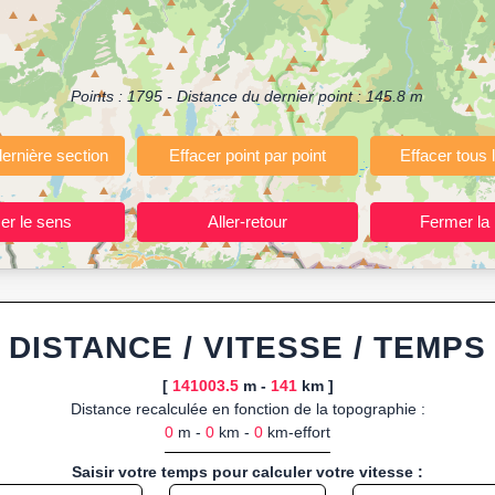
ermettant de planifier et analyser vos parcours sportifs (jogging, course 
votre navigateur.
 ou import de fichier GPX, calcul instantané de la distance (ajustée à la 
Points :
1795
- Distance du dernier point :
145.8
m
, route GPX, KML (plat ou relief) et TCX, ainsi que calculs intégrés d
ant entraînements et parcours, organisateurs d’événements partageant le
trajets à l’avance.
ponibles :
Footing (jogging), course à pied, cyclisme (vélo), VTT, randon
DISTANCE / VITESSE / TEMPS
[
141003.5
m -
141
km ]
Distance recalculée en fonction de la topographie :
0
m -
0
km -
0
km-effort
Saisir votre temps pour calculer votre vitesse :