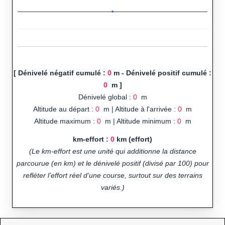
[ Dénivelé négatif cumulé :
0
m - Dénivelé positif cumulé :
0
m ]
Dénivelé global :
0
m
Altitude au départ :
0
m | Altitude à l'arrivée :
0
m
Altitude maximum :
0
m | Altitude minimum :
0
m
km-effort :
0
km (effort)
(Le km-effort est une unité qui additionne la distance
parcourue (en km) et le dénivelé positif (divisé par 100) pour
refléter l’effort réel d’une course, surtout sur des terrains
variés.)