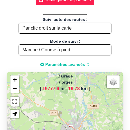
Suivi auto des routes :
Mode de suivi :
Paramètres avancés
Barrage
+
Riorges
−
[
19777.6
m -
19.78
km
]
Chargement de la carte
pour calculer la distance
de votre parcours sportif
(Footing, Jogging, Course à
pied, Vélo, Cyclisme, VTT,