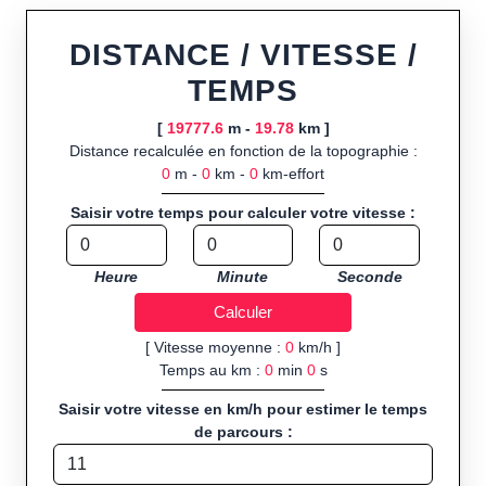
ou import de fichier GPX, calcul instantané de la distance
(ajustée à la topographie), de la vitesse et du temps estimé,
DISTANCE / VITESSE /
profil d’élévation avec options de lissage, export en trace GPX,
TEMPS
route GPX, KML (plat ou relief) et TCX, ainsi que calculs
intégrés de calories dépensées, de VO₂max/VMA et d’IMC.
[
19777.6
m -
19.78
km ]
Distance recalculée en fonction de la topographie :
Public cible :
strong> sportifs de loisir et compétiteurs
0
m -
0
km -
0
km-effort
préparant entraînements et parcours, organisateurs
d’événements partageant leurs itinéraires, et utilisateurs de
Saisir votre temps pour calculer votre vitesse :
GPS souhaitant charger leurs trajets à l’avance.
Sports et activités disponibles :
Footing (jogging), course à
Heure
Minute
Seconde
pied, cyclisme (vélo), VTT, randonnée, roller et équitation.
[ Vitesse moyenne :
0
km/h ]
Temps au km :
0
min
0
s
Saisir votre vitesse en km/h pour estimer le temps
de parcours :