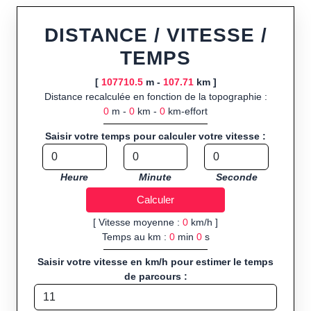
Fonctionnalités principales :
tracé interactif point par point
ou import de fichier GPX, calcul instantané de la distance
DISTANCE / VITESSE /
(ajustée à la topographie), de la vitesse et du temps estimé,
TEMPS
profil d’élévation avec options de lissage, export en trace GPX,
route GPX, KML (plat ou relief) et TCX, ainsi que calculs
[
107710.5
m -
107.71
km ]
intégrés de calories dépensées, de VO₂max/VMA et d’IMC.
Distance recalculée en fonction de la topographie :
0
m -
0
km -
0
km-effort
Public cible :
strong> sportifs de loisir et compétiteurs
préparant entraînements et parcours, organisateurs
Saisir votre temps pour calculer votre vitesse :
d’événements partageant leurs itinéraires, et utilisateurs de
GPS souhaitant charger leurs trajets à l’avance.
Heure
Minute
Seconde
Sports et activités disponibles :
Footing (jogging), course à
pied, cyclisme (vélo), VTT, randonnée, roller et équitation.
[ Vitesse moyenne :
0
km/h ]
Temps au km :
0
min
0
s
Saisir votre vitesse en km/h pour estimer le temps
de parcours :