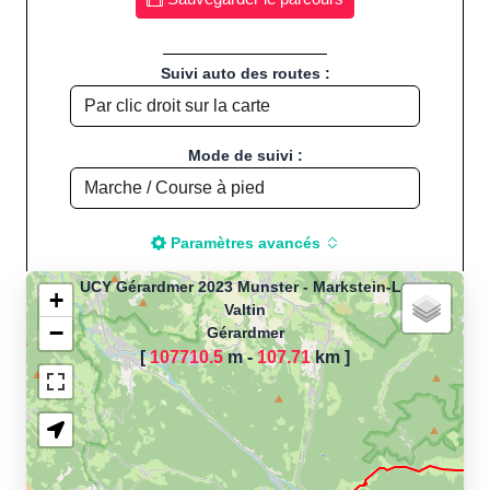
Suivi auto des routes :
Mode de suivi :
Paramètres avancés
UCY Gérardmer 2023 Munster - Markstein-Le
+
Valtin
−
Gérardmer
Chargement de la carte
[
107710.5
m -
107.71
km
]
pour calculer la distance
de votre parcours sportif
(Footing, Jogging, Course à
pied, Vélo, Cyclisme, VTT,