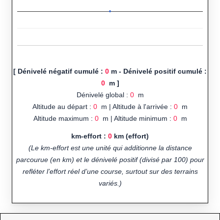
[ Dénivelé négatif cumulé :
0
m - Dénivelé positif cumulé :
0
m ]
Dénivelé global :
0
m
Altitude au départ :
0
m | Altitude à l'arrivée :
0
m
Altitude maximum :
0
m | Altitude minimum :
0
m
km-effort :
0
km (effort)
(Le km-effort est une unité qui additionne la distance
parcourue (en km) et le dénivelé positif (divisé par 100) pour
refléter l’effort réel d’une course, surtout sur des terrains
variés.)