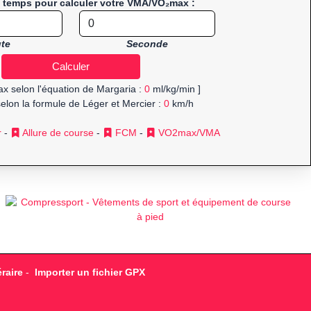
e temps pour calculer votre VMA/VO₂max :
te
Seconde
x selon l'équation de Margaria :
0
ml/kg/min ]
elon la formule de Léger et Mercier :
0
km/h
r
-
Allure de course
-
FCM
-
VO2max/VMA
raire
-
Importer un fichier GPX