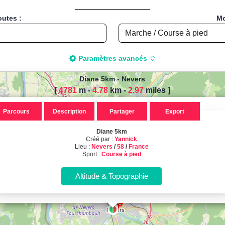
outes :
Mo
Paramètres avancés
Diane 5km
-
Nevers
[
4781
m -
4.78
km
-
2.97
miles
]
r calculer la distance de votre
Parcours
Description
Partager
Export
 pied, Vélo, Cyclisme, VTT, Roll
Diane 5km
Diane 5km, créé par Yannick, local
Créé par :
Yannick
Lieu :
Nevers
/
58
/
France
Sport :
Course à pied
Sport : Course à pied - Distance : 4.78 Km
Calcul d'itinéraires
Calculez la distance et le dénivelé de vos parcours sportifs !
(Course à pied, Vélo, Randonnée, Roller...)