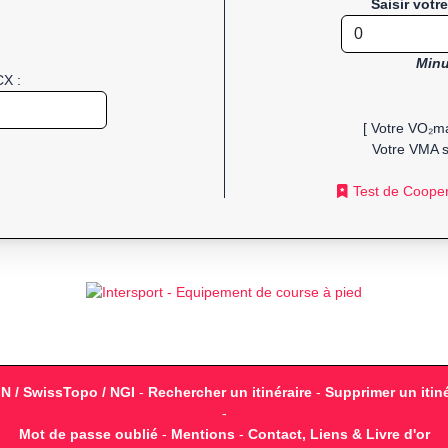
Saisir votr
Minu
CX :
[ Votre VO₂ma
Votre VMA s
Test de Coope
GN / SwissTopo / NGI
-
Rechercher un itinéraire
-
Supprimer un itiné
-
Mot de passe oublié
-
Mentions
-
Contact, Liens & Livre d'or