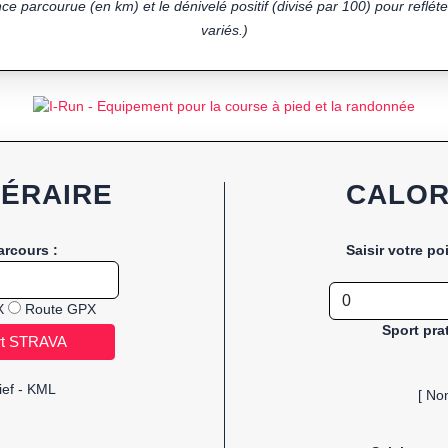
ce parcourue (en km) et le dénivelé positif (divisé par 100) pour refléter
variés.)
NÉRAIRE
CALOR
arcours :
Saisir votre po
X
Route GPX
Sport pra
ief - KML
[ No