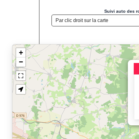
Suivi auto des r
+
−
Chargement de la carte pou
Jogging, Course à
Affichage du parcours : 