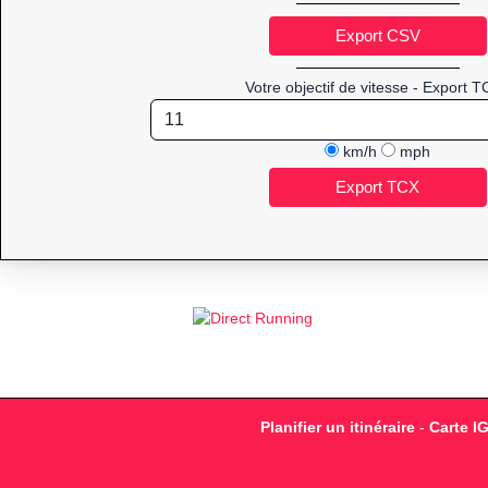
Votre objectif de vitesse - Export T
km/h
mph
Planifier un itinéraire
-
Carte I