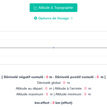
Altitude & Topographie
Options de lissage
[ Dénivelé négatif cumulé :
0
m - Dénivelé positif cumulé :
0
m ]
Dénivelé global :
0
m
Altitude au départ :
0
m | Altitude à l'arrivée :
0
m
Altitude maximum :
0
m | Altitude minimum :
0
m
km-effort :
0
km (effort)