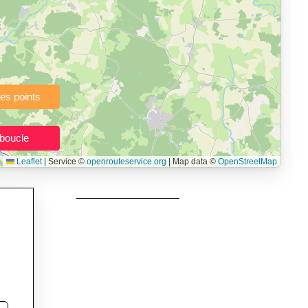
à pied, vélo, VTT, randonnée, roller, équitation) directement dans
topographie), de la vitesse et du temps estimé, profil d’élévation
e calories dépensées, de VO₂max/VMA et d’IMC.
urs itinéraires, et utilisateurs de GPS souhaitant charger leurs
née, roller et équitation.
Leaflet
|
Service ©
openrouteservice.org
| Map data ©
OpenStreetMap