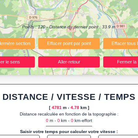
ermettant de planifier et analyser vos parcours sportifs (jogging, course 
votre navigateur.
 ou import de fichier GPX, calcul instantané de la distance (ajustée à la 
Points :
120
- Distance du dernier point :
33.9
m
, route GPX, KML (plat ou relief) et TCX, ainsi que calculs intégrés d
ant entraînements et parcours, organisateurs d’événements partageant le
trajets à l’avance.
ponibles :
Footing (jogging), course à pied, cyclisme (vélo), VTT, randon
DISTANCE / VITESSE / TEMPS
[
4781
m -
4.78
km ]
Distance recalculée en fonction de la topographie :
0
m -
0
km -
0
km-effort
Saisir votre temps pour calculer votre vitesse :