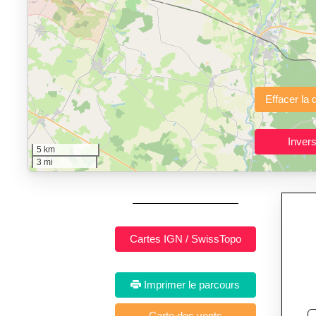
"Calcul d'itinéraires"
est un outil gratuit et sans inscription p
Fonctionnalités principales :
tracé interactif point par point
avec options de lissage, export en trace GPX
Public cible :
strong> sportifs de loisir et compétiteurs prépar
Sports et activités dis
5 km
3 mi
Imprimer le parcours