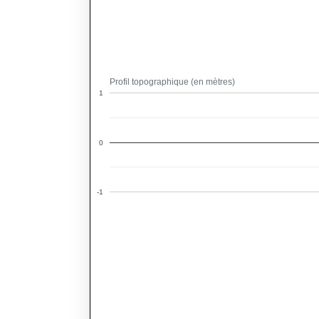
Profil topographique (en mètres)
1
0
-1