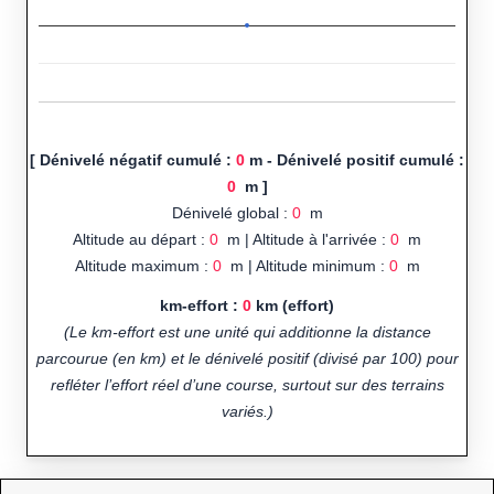
[ Dénivelé négatif cumulé :
0
m - Dénivelé positif cumulé :
0
m ]
Dénivelé global :
0
m
Altitude au départ :
0
m | Altitude à l'arrivée :
0
m
Altitude maximum :
0
m | Altitude minimum :
0
m
km-effort :
0
km (effort)
(Le km-effort est une unité qui additionne la distance
parcourue (en km) et le dénivelé positif (divisé par 100) pour
refléter l’effort réel d’une course, surtout sur des terrains
variés.)