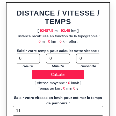
Fonctionnalités principales :
tracé interactif point par point
ou import de fichier GPX, calcul instantané de la distance
DISTANCE / VITESSE /
(ajustée à la topographie), de la vitesse et du temps estimé,
TEMPS
profil d’élévation avec options de lissage, export en trace GPX,
route GPX, KML (plat ou relief) et TCX, ainsi que calculs
[
92487.5
m -
92.49
km ]
intégrés de calories dépensées, de VO₂max/VMA et d’IMC.
Distance recalculée en fonction de la topographie :
0
m -
0
km -
0
km-effort
Public cible :
strong> sportifs de loisir et compétiteurs
préparant entraînements et parcours, organisateurs
Saisir votre temps pour calculer votre vitesse :
d’événements partageant leurs itinéraires, et utilisateurs de
GPS souhaitant charger leurs trajets à l’avance.
Heure
Minute
Seconde
Sports et activités disponibles :
Footing (jogging), course à
pied, cyclisme (vélo), VTT, randonnée, roller et équitation.
[ Vitesse moyenne :
0
km/h ]
Temps au km :
0
min
0
s
Saisir votre vitesse en km/h pour estimer le temps
de parcours :