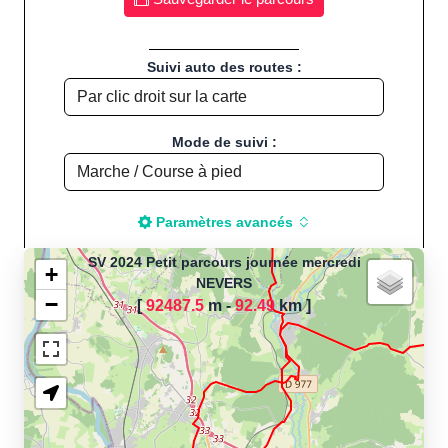
Suivi auto des routes :
Mode de suivi :
Paramètres avancés
SV 2024 Petit parcours journée mercredi
+
NEVERS
−
[
92487.5
m -
92.49
km
]
Chargement de la carte
pour calculer la distance
de votre parcours sportif
(Footing, Jogging, Course à
pied, Vélo, Cyclisme, VTT,