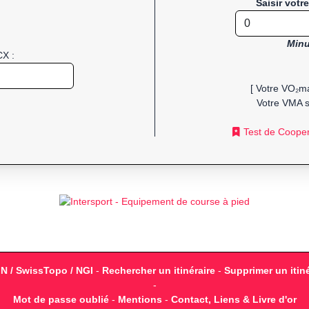
Saisir votr
Minu
CX :
[ Votre VO₂ma
Votre VMA s
Test de Coope
GN / SwissTopo / NGI
-
Rechercher un itinéraire
-
Supprimer un itiné
-
Mot de passe oublié
-
Mentions
-
Contact, Liens & Livre d'or