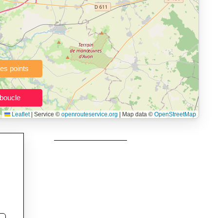
à pied, vélo, VTT, randonnée, roller, équitation) directement dans
topographie), de la vitesse et du temps estimé, profil d’élévation
e calories dépensées, de VO₂max/VMA et d’IMC.
urs itinéraires, et utilisateurs de GPS souhaitant charger leurs
née, roller et équitation.
Leaflet
|
Service ©
openrouteservice.org
| Map data ©
OpenStreetMap