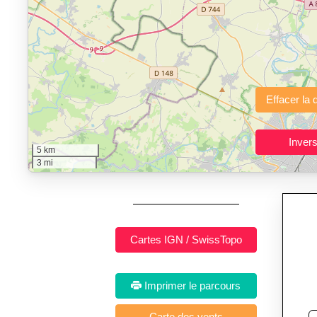
"Calcul d'itinéraires"
est un outil gratuit et sans inscription p
Fonctionnalités principales :
tracé interactif point par point
avec options de lissage, export en trace GPX
Public cible :
strong> sportifs de loisir et compétiteurs prépar
Sports et activités dis
5 km
3 mi
Imprimer le parcours