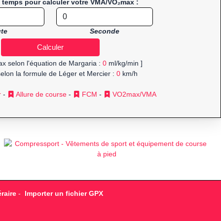
e temps pour calculer votre VMA/VO₂max :
te
Seconde
x selon l'équation de Margaria :
0
ml/kg/min ]
elon la formule de Léger et Mercier :
0
km/h
r
-
Allure de course
-
FCM
-
VO2max/VMA
raire
-
Importer un fichier GPX