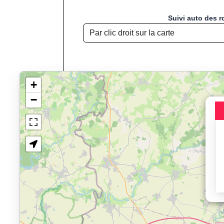
Suivi auto des r
+
−
Chargement de la carte pou
Jogging, Course à
Affichage du parcours : Bou