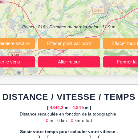
ermettant de planifier et analyser vos parcours sportifs (jogging, course 
votre navigateur.
 ou import de fichier GPX, calcul instantané de la distance (ajustée à la 
Points :
216
- Distance du dernier point :
31.9
m
, route GPX, KML (plat ou relief) et TCX, ainsi que calculs intégrés d
ant entraînements et parcours, organisateurs d’événements partageant le
trajets à l’avance.
ponibles :
Footing (jogging), course à pied, cyclisme (vélo), VTT, randon
DISTANCE / VITESSE / TEMPS
[
4844.2
m -
4.84
km ]
Distance recalculée en fonction de la topographie :
0
m -
0
km -
0
km-effort
Saisir votre temps pour calculer votre vitesse :