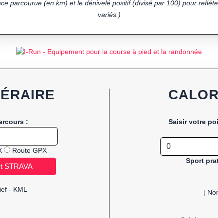
ce parcourue (en km) et le dénivelé positif (divisé par 100) pour refléter
variés.)
NÉRAIRE
CALOR
arcours :
Saisir votre po
X
Route GPX
Sport pra
ief - KML
[ No