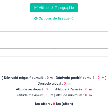
Altitude & Topographie
Options de lissage
[ Dénivelé négatif cumulé :
0
m - Dénivelé positif cumulé :
0
m ]
Dénivelé global :
0
m
Altitude au départ :
0
m | Altitude à l'arrivée :
0
m
Altitude maximum :
0
m | Altitude minimum :
0
m
km-effort :
0
km (effort)