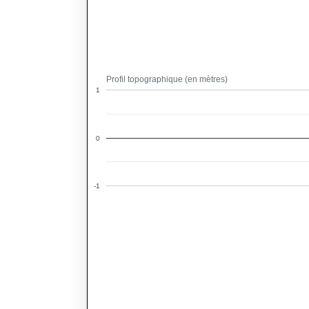
Profil topographique (en mètres)
1
0
-1