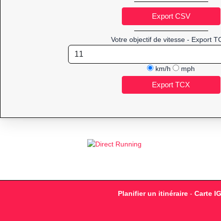
Votre objectif de vitesse - Export T
km/h
mph
Planifier un itinéraire
-
Carte I